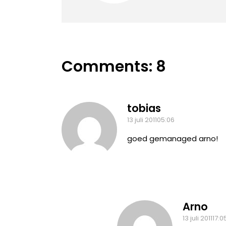
Comments: 8
tobias
13 juli 201105:06
goed gemanaged arno!
Arno
13 juli 201117:0