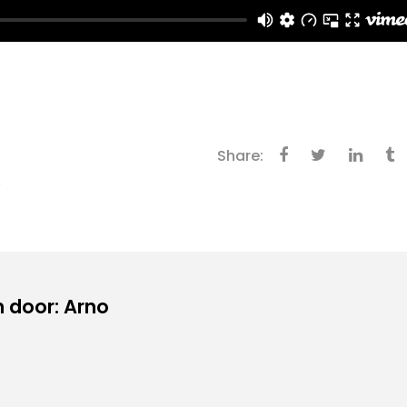
Share:
,
 door: Arno