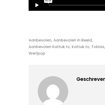
,
,
Aanbevolen
Aanbevolen In Beeld
,
,
Aanbevolen Kattuk.tv
Kattuk.tv
Tobias
Werfpop
Geschreven