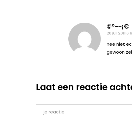
©º~~¡€
20 juli 201116:1
nee niet ec
gewoon zelf
Laat een reactie acht