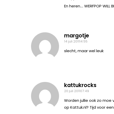
En heren…. WERFPOP WILL 
margotje
14 juli 201114:55
slecht, maar wel leuk
kattukrocks
20 juli 201107:49
Worden jullie ook zo moe 
op Kattuk.nl? Tijd voor ee