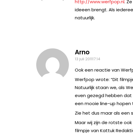
http://www.werfpop.nl
. Z
ideeen brengt. Als iederee
natuurlijk.
Arno
13 juli 201117:14
Ook een reactie van Werf
Werfpop wrote: “Dit filmpje
Natuurlijk staan we, als W
even gezegd hebben dat m
een mooie line-up hopen t
Zie het dus maar als een 
Maar wij zijn de rotste o
filmpje van Kattuk Redakt