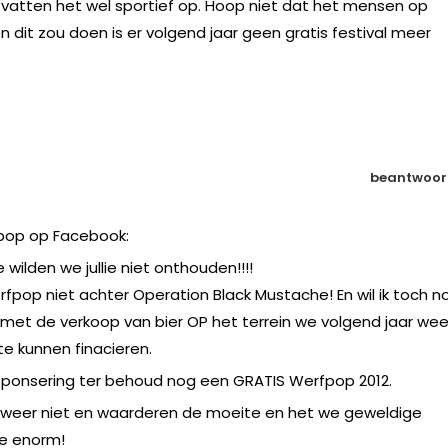
e vatten het wel sportief op. Hoop niet dat het mensen op
n dit zou doen is er volgend jaar geen gratis festival meer
beantwoor
pop op Facebook:
 wilden we jullie niet onthouden!!!!
erfpop niet achter Operation Black Mustache! En wil ik toch n
et de verkoop van bier OP het terrein we volgend jaar wee
e kunnen finacieren.
sponsering ter behoud nog een GRATIS Werfpop 2012.
ok weer niet en waarderen de moeite en het we geweldige
ie enorm!