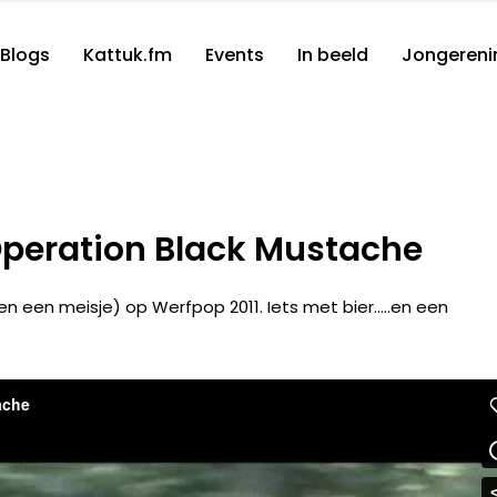
Blogs
Kattuk.fm
Events
In beeld
Jongereni
Operation Black Mustache
n een meisje) op Werfpop 2011. Iets met bier…..en een