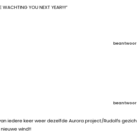
BE WACHTING YOU NEXT YEAR!!!”
beantwoor
beantwoor
van iedere keer weer dezelfde Aurora project/Rudolfs gezic
n nieuwe wind!!