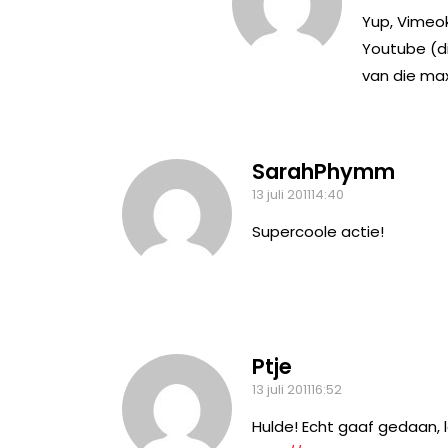
Yup, Vimeok
Youtube (di
van die ma
SarahPhymm
13 juli 201114:40
Supercoole actie!
Ptje
13 juli 201116:52
Hulde! Echt gaaf gedaan, 