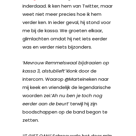
inderdaad. Ik ken hem van Twitter, maar
weet niet meer precies hoe ik hem
verder ken. In ieder geval, hij stond voor
me bij de kassa. We groeten elkaar,
glimlachten omdat hij net iets eerder
was en verder niets bijzonders.
‘Mevrouw Remmelswaal bijdraaien op
kassa 3, alstublieft’
klonk door de
intercom. Waarop @Marteineken naar
mij keek en vriendelijk de legendarische
woorden zei:
‘Ah nu ben je toch nog
eerder aan de beurt’
terwijl hij zijn
boodschappen op de band begon te
zetten.
‘IT GIET OAN!’
Schreeuwde het door mijn