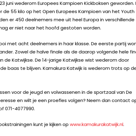
 23 juni wederom Europees Kampioen Kickboksen geworden. 
onder de 55 kilo op het Open Europees Kampioen van het Youth
eden er 450 deelnemers mee uit heel Europa in verschillende
r mag er niet naar het hoofd gestoten worden.
ooi met acht deelnemers in haar klasse. De eerste partij won 
nder. Zowel de halve finale als de daarop volgende hele fin
 de Katwijkse. De 14-jarige Katwijkse wist wederom door
de baas te blijven. Kamakura Katwijk is wederom trots op d
essen voor de jeugd en volwassenen in de sportzaal van De
nteresse en wilt je een proefles volgen? Neem dan contact o
of 071-4077990.
okstrainingen kunt je kijken op
www.kamakurakatwijk.nl
.