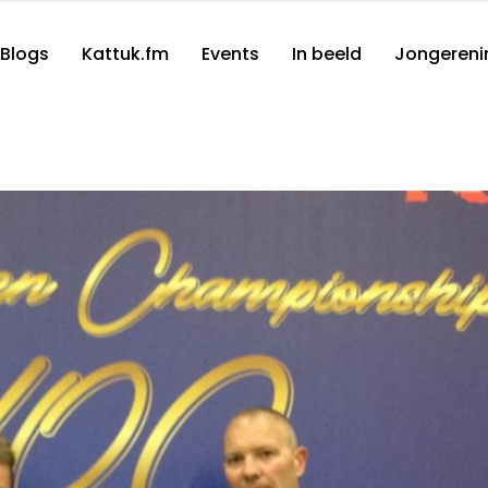
Blogs
Kattuk.fm
Events
In beeld
Jongereni