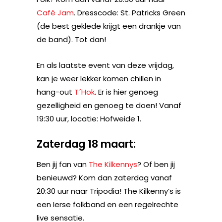
Café Jam
. Dresscode: St. Patricks Green
(de best geklede krijgt een drankje van
de band). Tot dan!
En als laatste event van deze vrijdag,
kan je weer lekker komen chillen in
hang-out
T´Hok
. Er is hier genoeg
gezelligheid en genoeg te doen! Vanaf
19:30 uur, locatie: Hofweide 1.
Zaterdag 18 maart:
Ben jij fan van
The Kilkennys
? Of ben jij
benieuwd? Kom dan zaterdag vanaf
20:30 uur naar Tripodia! The Kilkenny’s is
een Ierse folkband en een regelrechte
live sensatie.