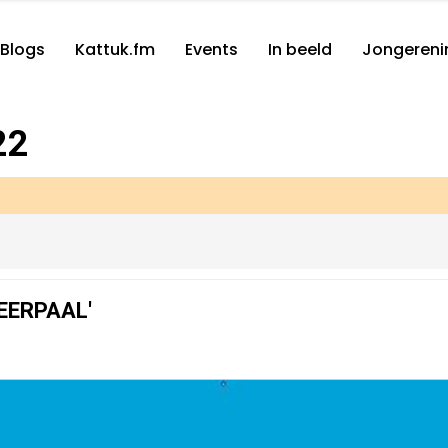
Blogs
Kattuk.fm
Events
In beeld
Jongereni
22
EERPAAL'