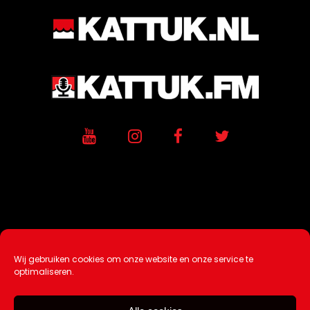
Wij gebruiken cookies om onze website en onze service te
Ontwikkeling / Hosting door
AtSea
optimaliseren.
Design & Medi
a