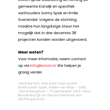
gemeente Katwijk en specifiek
wethouders Sonny Spek en Emile
Soetendal. Volgens de stichting
maakte hun langdurige steun het
mogelijk dat in drie decennia 38
projecten konden worden uitgevoerd.
Meer weten?
Voor meer informatie, neem contact
op via
info@kocon.nl
. We helpen je
graag verder.
Tekst bij foto: Van links naar rechts:
Wethouder Spek, Aafke van Rhijn – GGD,
Jamie Bergman – Projectleider OKO, Hans
Moolenburgh en Gerard Herbrink van
Stichting Kocon.