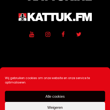
Wij gebruiken cookies om onze website en onze service te
Ontwikkeling / Hosting door
AtSea
optimaliseren.
Design & Medi
a
Alle cookies
Disclaimer |
Over Ons |
Tip de redactie
|
Contact
Weigeren