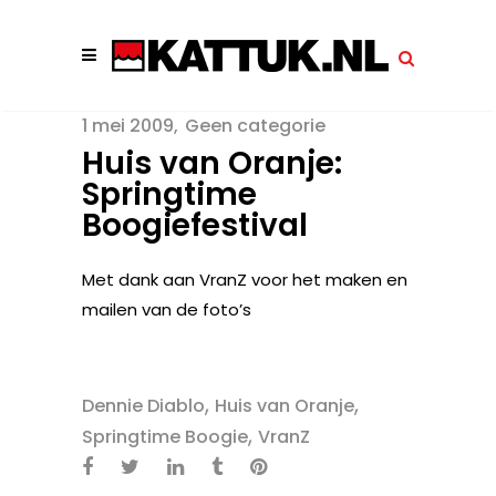
1 mei 2009
Geen categorie
Huis van Oranje:
Springtime
Boogiefestival
Met dank aan VranZ voor het maken en
mailen van de foto’s
,
,
Dennie Diablo
Huis van Oranje
,
Springtime Boogie
VranZ