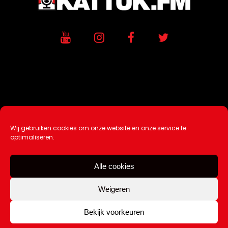
Wij gebruiken cookies om onze website en onze service te
Ontwikkeling / Hosting door
AtSea
optimaliseren.
Design & Medi
a
Alle cookies
Disclaimer |
Over Ons |
Tip de redactie
|
Contact
Weigeren
Bekijk voorkeuren
Copyright Kattuk.nl 2003-2026