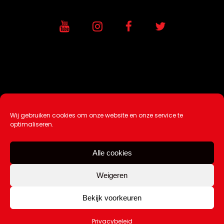
Wij gebruiken cookies om onze website en onze service te
Ontwikkeling / Hosting door
AtSea
optimaliseren.
Design & Medi
a
Alle cookies
Disclaimer |
Over Ons |
Tip de redactie
|
Contact
Weigeren
Bekijk voorkeuren
Copyright Kattuk.nl 2003-2026
Privacybeleid