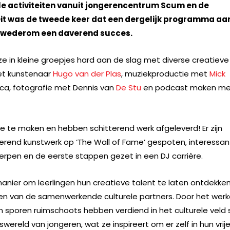
le activiteiten vanuit jongerencentrum Scum en de
Dit was de tweede keer dat een dergelijk programma aa
s wederom een daverend succes.
e in kleine groepjes hard aan de slag met diverse creatieve
met kunstenaar
Hugo van der Plas
, muziekproductie met
Mick
oca, fotografie met Dennis van
De Stu
en podcast maken me
e te maken en hebben schitterend werk afgeleverd! Er zijn
erend kunstwerk op ‘The Wall of Fame’ gespoten, interessa
pen en de eerste stappen gezet in een DJ carrière.
ier om leerlingen hun creatieve talent te laten ontdekken
 een van de samenwerkende culturele partners. Door het wer
sporen ruimschoots hebben verdiend in het culturele veld s
reld van jongeren, wat ze inspireert om er zelf in hun vrije