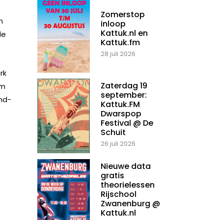
Zomerstop
n
inloop
Kattuk.nl en
de
Kattuk.fm
28 juli 2026
rk
Zaterdag 19
um
september:
nd-
Kattuk.FM
Dwarspop
Festival @ De
Schuit
26 juli 2026
Nieuwe data
gratis
theorielessen
Rijschool
Zwanenburg @
Kattuk.nl