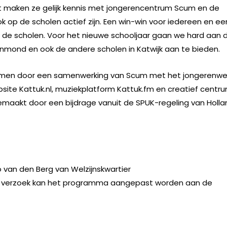
t maken ze gelijk kennis met jongerencentrum Scum en de
ok op de scholen actief zijn. Een win-win voor iedereen en ee
de scholen. Voor het nieuwe schooljaar gaan we hard aan 
nmond en ook de andere scholen in Katwijk aan te bieden.
komen door een samenwerking van Scum met het jongerenwe
bsite Kattuk.nl, muziekplatform Kattuk.fm en creatief centr
maakt door een bijdrage vanuit de SPUK-regeling van Holla
no van den Berg van Welzijnskwartier
p verzoek kan het programma aangepast worden aan de