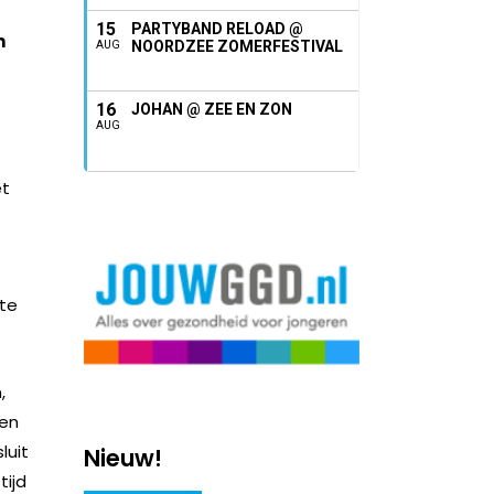
15
PARTYBAND RELOAD @
n
NOORDZEE ZOMERFESTIVAL
AUG
16
JOHAN @ ZEE EN ZON
AUG
t
nte
,
ken
luit
Nieuw!
tijd