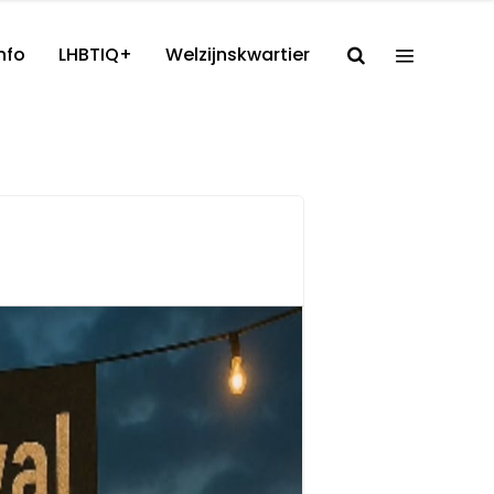
nfo
LHBTIQ+
Welzijnskwartier