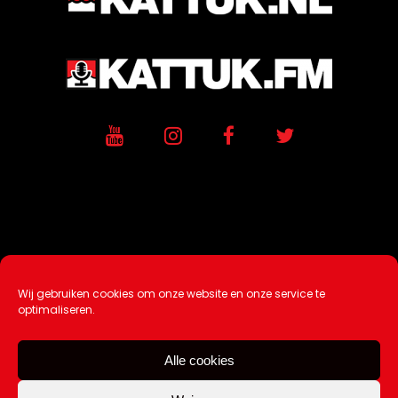
Wij gebruiken cookies om onze website en onze service te
Ontwikkeling / Hosting door
AtSea
optimaliseren.
Design & Medi
a
Alle cookies
Disclaimer |
Over Ons |
Tip de redactie
|
Contact