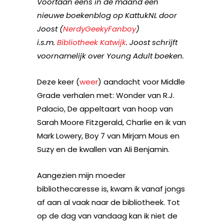
Voortaan eens in de maand een
nieuwe boekenblog op KattukNL door
Joost (
NerdyGeekyFanboy
)
i.s.m.
Bibliotheek Katwijk
. Joost schrijft
voornamelijk over Young Adult boeken.
Deze keer (
weer
) aandacht voor Middle
Grade verhalen met: Wonder van R.J.
Palacio, De appeltaart van hoop van
Sarah Moore Fitzgerald, Charlie en ik van
Mark Lowery, Boy 7 van Mirjam Mous en
Suzy en de kwallen van Ali Benjamin.
Aangezien mijn moeder
bibliothecaresse is, kwam ik vanaf jongs
af aan al vaak naar de bibliotheek. Tot
op de dag van vandaag kan ik niet de