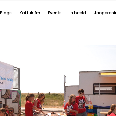
Blogs
Kattuk.fm
Events
In beeld
Jongereni