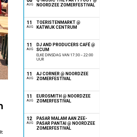
08
Q-MUSIC THE PARTY FOUT @
NOORDZEE ZOMERFESTIVAL
AUG
11
TOERISTENMARKT @
KATWIJK CENTRUM
AUG
11
DJ AND PRODUCERS CAFÉ @
SCUM
AUG
ELKE DINSDAG VAN 17:30 – 22:00
UUR
11
AJ CORNER @ NOORDZEE
ZOMERFESTIVAL
AUG
11
EUROSMITH @ NOORDZEE
ZOMERFESTIVAL
AUG
n
12
PASAR MALAM AAN ZEE-
PASAR PANTAI @ NOORDZEE
AUG
ZOMERFESTIVAL
dt