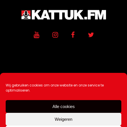
Wij gebruiken cookies om onze website en onze service te
Ontwikkeling / Hosting door
AtSea
optimaliseren.
Design & Medi
a
Alle cookies
Disclaimer |
Over Ons |
Tip de redactie
|
Contact
Weigeren