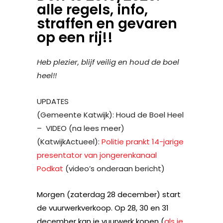
alle regels, info,
straffen en gevaren
op een rij!!
Heb plezier, blijf veilig en houd de boel
heel!!
UPDATES
(Gemeente Katwijk): Houd de Boel Heel
– VIDEO (na lees meer)
(KatwijkActueel):
Politie prankt 14-jarige
presentator van jongerenkanaal
Podkat
(video’s onderaan bericht)
Morgen (zaterdag 28 december) start
de vuurwerkverkoop. Op 28, 30 en 31
december kan je vuurwerk kopen (
als je