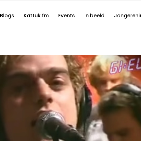
Blogs
Kattuk.fm
Events
In beeld
Jongereni