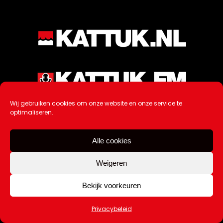
Wij gebruiken cookies om onze website en onze service te
optimaliseren.
Alle cookies
Weigeren
Bekijk voorkeuren
Ontwikkeling / Hosting door
AtSea
Privacybeleid
Design & Medi
a