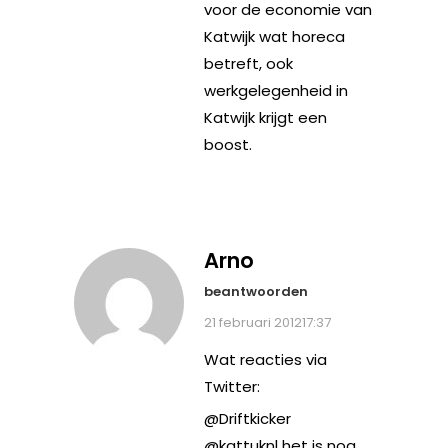
voor de economie van
Katwijk wat horeca
betreft, ook
werkgelegenheid in
Katwijk krijgt een
boost.
Arno
beantwoorden
21 februari 201217:37
Wat reacties via
Twitter:
@Driftkicker
@kattuknl het is nog