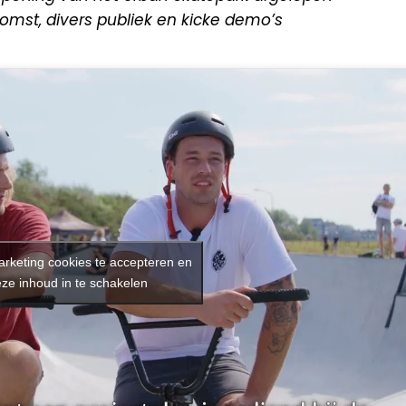
omst, divers publiek en kicke demo’s
arketing cookies te accepteren en
ze inhoud in te schakelen