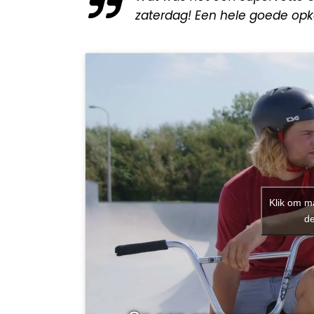
zaterdag! Een hele goede opk
Klik om m
de