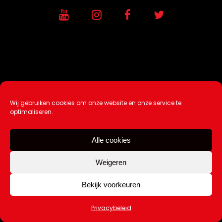
Wij gebruiken cookies om onze website en onze service te
Ontwikkeling / Hosting door
AtSea
optimaliseren.
Design & Medi
a
Alle cookies
Disclaimer |
Over Ons |
Tip de redactie
|
Contact
Weigeren
Bekijk voorkeuren
Copyright Kattuk.nl 2003-2026
Privacybeleid