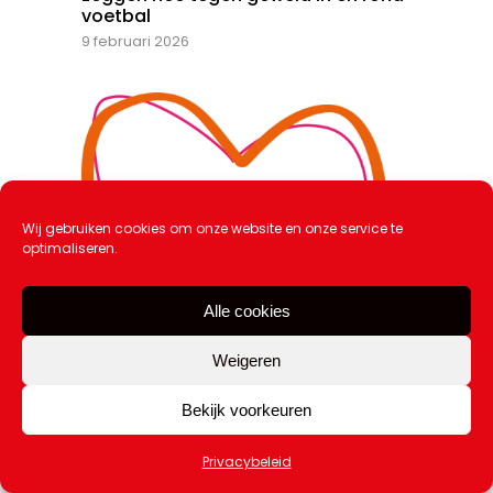
voetbal
9 februari 2026
Wij gebruiken cookies om onze website en onze service te
optimaliseren.
Alle cookies
Weigeren
Bekijk voorkeuren
Week van de Liefde: recordaantal
scholen doet mee
Privacybeleid
9 februari 2026