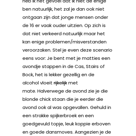
heb ik het gevoel dat ik niet de enige
ben natuurlijk, het zal je dan ook niet
ontgaan zijn dat jonge mensen onder
de 16 er vaak ouder uitzien. Op zich is
dat niet verkeerd natuurlijk maar het
kan enige problemen/misverstanden
veroorzaken.
Stel je even deze scenario
eens voor: Je bent met je matties een
avondje stappen in de Cas, Stairs of
Bock, het is lekker gezellig en de
alcohol vloeit
rijkelijk
met
mate. Halverwege de avond zie je die
blonde chick staan die je eerder die
avond ook al was opgevallen. Gehuld in
een strakke spijkerbroek en een
goedgevuld topje, leuk koppie erboven
en goede dansmoves. Aangezien je de