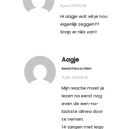
8 juni 201211:08
Hi aagje wat wil je nou
eigenlijk zeggen??
Snap er niks van!!
Aagje
beantwoorden
11 juni 201212:19
Mijn reactie moet je
lezen na eerst nog
even de een-na-
laatste alinea door
te nemen.
14-jarigen met lego