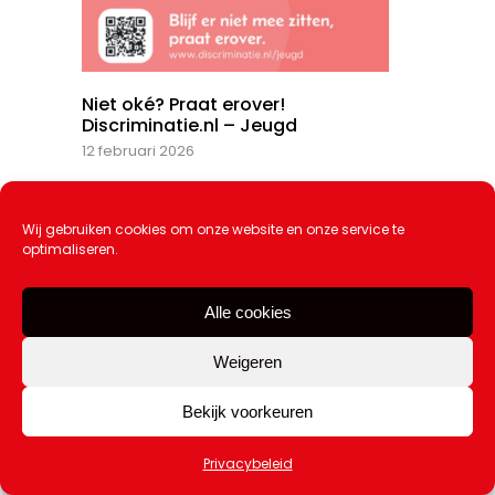
Niet oké? Praat erover!
Discriminatie.nl – Jeugd
12 februari 2026
Wij gebruiken cookies om onze website en onze service te
optimaliseren.
Alle cookies
Weigeren
Bekijk voorkeuren
Katwijkse voetbalclubs en gemeente
zeggen nee tegen geweld in en rond
Privacybeleid
voetbal