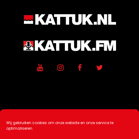
Wij gebruiken cookies om onze website en onze service te
Ontwikkeling / Hosting door
AtSea
optimaliseren.
Design & Medi
a