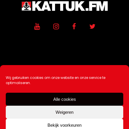
Wij gebruiken cookies om onze website en onze service te
Ontwikkeling / Hosting door
AtSea
optimaliseren.
Design & Medi
a
Alle cookies
Disclaimer |
Over Ons |
Tip de redactie
|
Contact
Weigeren
Bekijk voorkeuren
Copyright Kattuk.nl 2003-2026