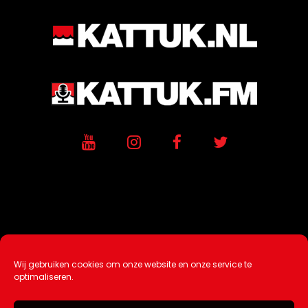
Wij gebruiken cookies om onze website en onze service te
Ontwikkeling / Hosting door
AtSea
optimaliseren.
Design & Medi
a