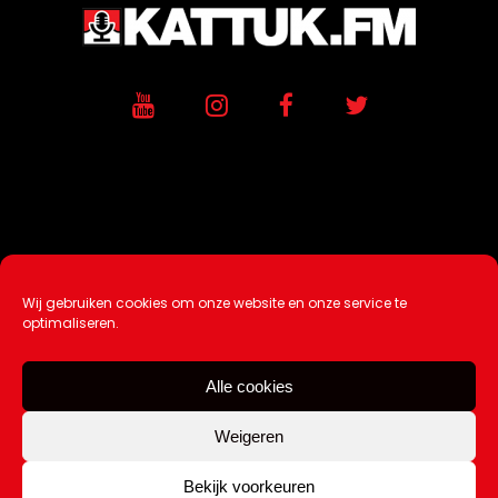
Wij gebruiken cookies om onze website en onze service te
Ontwikkeling / Hosting door
AtSea
optimaliseren.
Design & Medi
a
Alle cookies
Disclaimer |
Over Ons |
Tip de redactie
|
Contact
Weigeren
Bekijk voorkeuren
Copyright Kattuk.nl 2003-2026