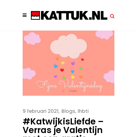
9 februari 2021
Blogs
,
lhbti
#KatwijkisLiefde –
Verras je Valentijn