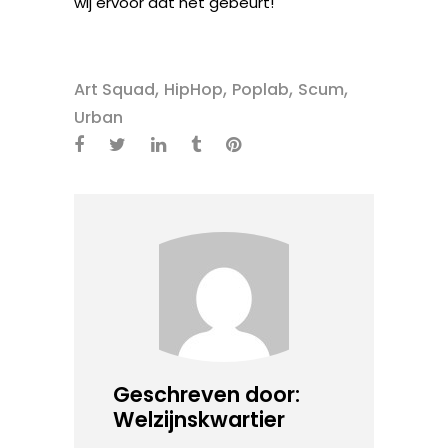
wij ervoor dat het gebeurt!
,
,
,
,
Art Squad
HipHop
Poplab
Scum
Urban
Geschreven door:
Welzijnskwartier