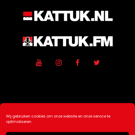
Wij gebruiken cookies om onze website en onze service te
Ontwikkeling / Hosting door
AtSea
optimaliseren.
Design & Medi
a