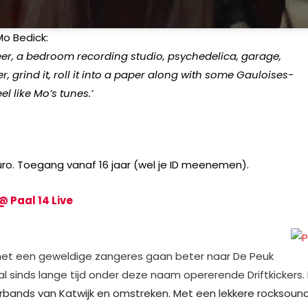
o Bedick:
r, a bedroom recording studio, psychedelica, garage,
 grind it, roll it into a paper along with some Gauloises-
eel like Mo’s tunes.’
uro. Toegang vanaf 16 jaar (wel je ID meenemen).
@ Paal 14 Live
 met een geweldige zangeres gaan beter naar De Peuk
 sinds lange tijd onder deze naam opererende Driftkickers.
verbands van Katwijk en omstreken. Met een lekkere rocksound