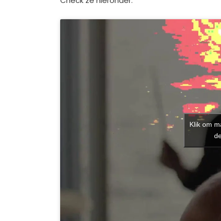
Check ze hieronder:
Klik om m
de