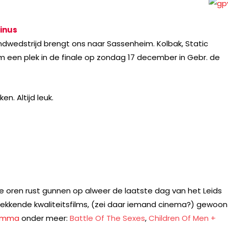
inus
ndwedstrijd brengt ons naar Sassenheim.
Kolbak, Static
 om een plek in de finale op zondag 17 december in Gebr. de
n. Altijd leuk.
e oren rust gunnen op alweer de laatste dag van het Leids
kwekkende kwaliteitsfilms, (zei daar iemand cinema?) gewoon
amma
onder meer:
Battle Of The Sexes
,
Children Of Men +