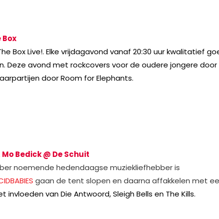
 Box
 Box Live!. Elke vrijdagavond vanaf 20:30 uur kwalitatief g
ken. Deze avond met rockcovers voor de oudere jongere door
aarpartijen door Room for Elephants.
& Mo Bedick @ De Schuit
ebber noemende hedendaagse muziekliefhebber is
IDBABIES
gaan de tent slopen en daarna affakkelen met e
nvloeden van Die Antwoord, Sleigh Bells en The Kills.