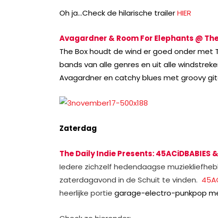
Oh ja…Check de hilarische trailer
HIER
Avagardner & Room For Elephants @ The
The Box houdt de wind er goed onder met The
bands van alle genres en uit alle windstre
Avagardner en catchy blues met groovy git
Zaterdag
The Daily Indie Presents: 45ACiDBABIES 
Iedere zichzelf hedendaagse muziekliefh
zaterdagavond in de Schuit te vinden.
45AC
heerlijke portie
garage-electro-punkpop met i