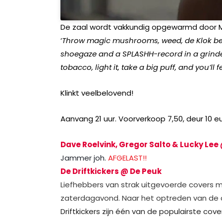
De zaal wordt vakkundig opgewarmd door M
‘
Throw magic mushrooms, weed, de Klok bee
shoegaze and a SPLASHH-record in a grinder,
tobacco, light it, take a big puff, and you’ll f
Klinkt veelbelovend!
Aanvang 21 uur. Voorverkoop 7,50, deur 10 e
Dave Roelvink, Gregor Salto & Lucky Lee 
Jammer joh.
AFGELAST!!
De Driftkickers @ De Peuk
Liefhebbers van strak uitgevoerde covers
zaterdagavond. Naar het optreden van de al
Driftkickers zijn één van de populairste co