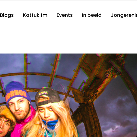
Blogs
Kattuk.fm
Events
In beeld
Jongereni