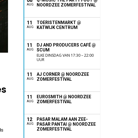
08
Q-MUSIC THE PARTY FOUT @
NOORDZEE ZOMERFESTIVAL
AUG
11
TOERISTENMARKT @
KATWIJK CENTRUM
AUG
11
DJ AND PRODUCERS CAFÉ @
SCUM
AUG
ELKE DINSDAG VAN 17:30 – 22:00
UUR
11
AJ CORNER @ NOORDZEE
ZOMERFESTIVAL
AUG
es
11
EUROSMITH @ NOORDZEE
ZOMERFESTIVAL
AUG
12
PASAR MALAM AAN ZEE-
PASAR PANTAI @ NOORDZEE
AUG
ZOMERFESTIVAL
ds