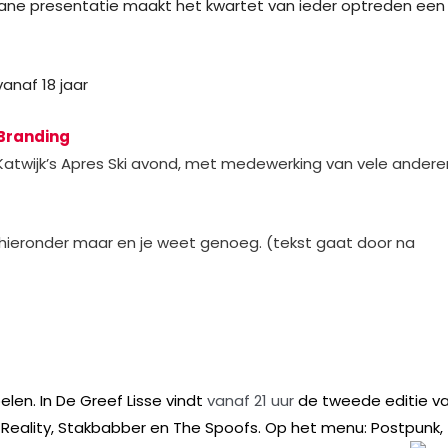
tane presentatie maakt het kwartet van ieder optreden een
anaf 18 jaar
 Branding
 Katwijk’s Apres Ski avond, met medewerking van vele andere
hieronder maar en je weet genoeg. (tekst gaat door na
len. In De Greef Lisse vindt
vanaf 21 uur
de tweede editie v
ile Reality, Stakbabber en The Spoofs. Op het menu: Postpunk,