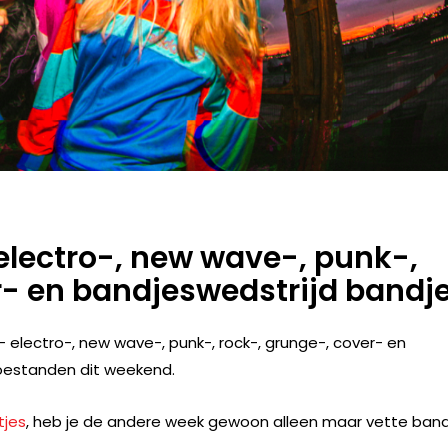
 electro-, new wave-, punk-,
r- en bandjeswedstrijd bandj
,- electro-, new wave-, punk-, rock-, grunge-, cover- en
toestanden dit weekend.
tjes
, heb je de andere week gewoon alleen maar vette ban