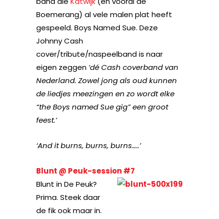
band die
Katwijk
(en vooral de
Boemerang) al vele malen plat heeft
gespeeld. Boys Named Sue. Deze
Johnny Cash
cover/tribute/naspeelband is naar
eigen zeggen
‘d
é Cash coverband van
Nederland. Zowel jong als oud kunnen
de liedjes meezingen en zo wordt elke
“the Boys named Sue gig” een groot
feest.’
‘And it burns, burns, burns…..’
Blunt @ Peuk-session #7
Blunt in De Peuk?
Prima. Steek daar
de fik ook maar in.