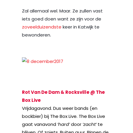
Zal allemaal wel. Maar. Ze zullen vast
iets goed doen want ze zijn voor de
zoveelduizendste
keer in Katwijk te
bewonderen.
Rot Van De Dam & Rocksville @ The
Box Live
Vrijdagavond. Dus weer bands (en
bockbier) bij The Box Live. The Box Live
gaat vanavond
‘hard’
door
‘zacht’
te
blijven. Of zoiets. Buiten guur. Binnen de