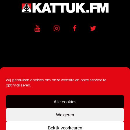
Wij gebruiken cookies om onze website en onze service te
Ontwikkeling / Hosting door
AtSea
optimaliseren.
Design & Medi
a
Alle cookies
Disclaimer |
Over Ons |
Tip de redactie
|
Contact
Weigeren
Bekijk voorkeuren
Copyright Kattuk.nl 2003-2026