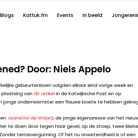
Blogs
Kattuk.fm
Events
In beeld
Jongereni
ened? Door: Niels Appelo
kelijke gebeurtenissen volgden elkaar eind vorige week en
 plaatsing van
dit artikel
in de Katwijksche Post en op
een jonge onderneemster een flauwe boete te hebben gekre
n en
Jeanette de Waard
, de jonge eigenaresse van het nieu
zier te doen door tegen haar gevel, op de stoep, twee klein
. Zonder terrasvergunning. Of het nu onwetendheid is of een