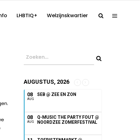
nfo
LHBTIQ+
Welzijnskwartier
AUGUSTUS, 2026
08
SEB @ ZEE EN ZON
AUG
gen.
08
Q-MUSIC THE PARTY FOUT @
we
NOORDZEE ZOMERFESTIVAL
AUG
e