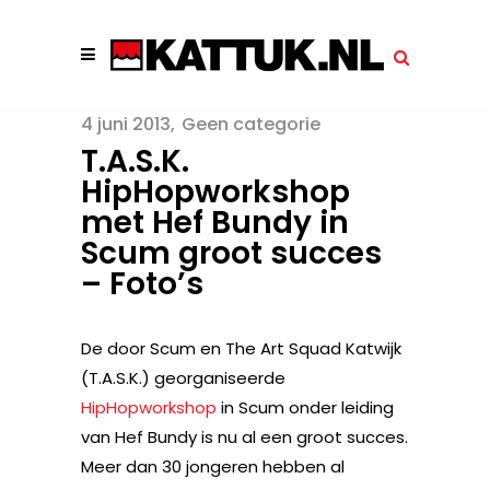
4 juni 2013
Geen categorie
T.A.S.K.
HipHopworkshop
met Hef Bundy in
Scum groot succes
– Foto’s
De door Scum en The Art Squad Katwijk
(T.A.S.K.) georganiseerde
HipHopworkshop
in Scum onder leiding
van Hef Bundy is nu al een groot succes.
Meer dan 30 jongeren hebben al