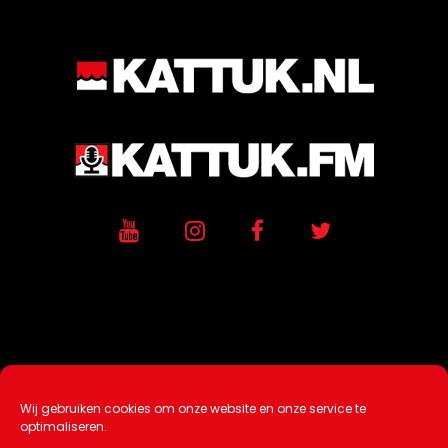
Wij gebruiken cookies om onze website en onze service te
Ontwikkeling / Hosting door
AtSea
optimaliseren.
Design & Medi
a