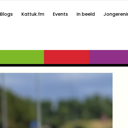
Blogs
Kattuk.fm
Events
In beeld
Jongereni