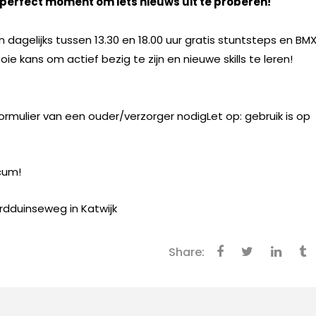
perfect moment om iets nieuws uit te proberen!
 dagelijks tussen 13.30 en 18.00 uur gratis stuntsteps en BM
ie kans om actief bezig te zijn en nieuwe skills te leren!
ormulier van een ouder/verzorger nodig
Let op: gebruik is op
Scum!
rdduinseweg in Katwijk
Share: