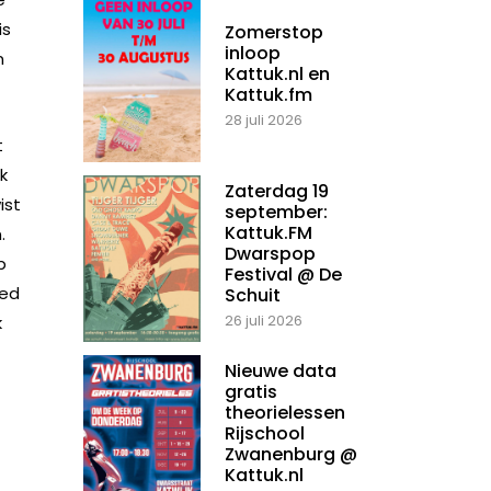
is
Zomerstop
inloop
n
Kattuk.nl en
Kattuk.fm
28 juli 2026
t
k
Zaterdag 19
ist
september:
Kattuk.FM
.
Dwarspop
p
Festival @ De
oed
Schuit
26 juli 2026
k
Nieuwe data
gratis
theorielessen
Rijschool
Zwanenburg @
Kattuk.nl