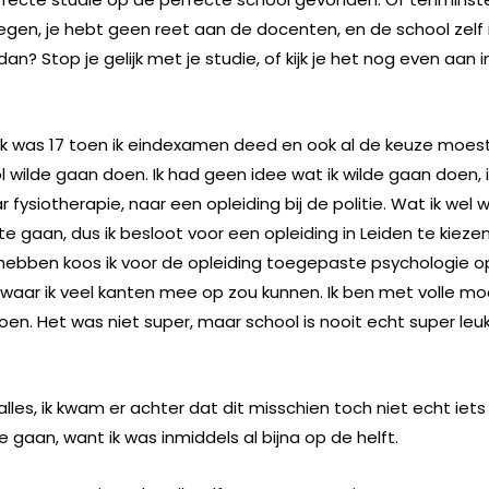
s tegen, je hebt geen reet aan de docenten, en de school zelf 
n? Stop je gelijk met je studie, of kijk je het nog even aan i
d. Ik was 17 toen ik eindexamen deed en ook al de keuze moes
wilde gaan doen. Ik had geen idee wat ik wilde gaan doen, i
 fysiotherapie, naar een opleiding bij de politie. Wat ik wel w
 gaan, dus ik besloot voor een opleiding in Leiden te kiezen
 hebben koos ik voor de opleiding toegepaste psychologie o
 waar ik veel kanten mee op zou kunnen. Ik ben met volle m
en. Het was niet super, maar school is nooit echt super leu
lles, ik kwam er achter dat dit misschien toch niet echt iets
e gaan, want ik was inmiddels al bijna op de helft.