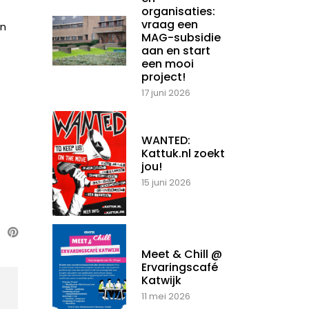
organisaties:
vraag een
en
MAG-subsidie
aan en start
een mooi
project!
17 juni 2026
WANTED:
Kattuk.nl zoekt
jou!
15 juni 2026
Meet & Chill @
Ervaringscafé
Katwijk
11 mei 2026