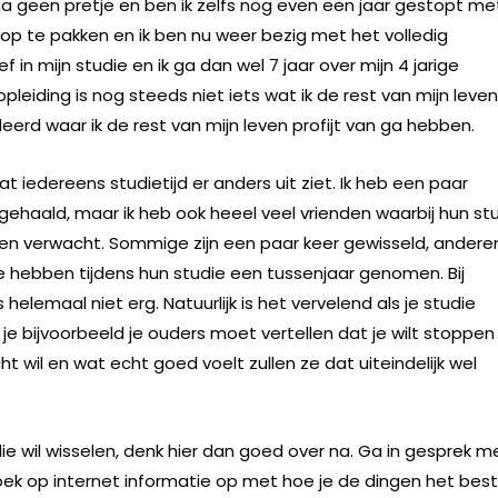
na geen pretje en ben ik zelfs nog even een jaar gestopt me
r op te pakken en ik ben nu weer bezig met het volledig
f in mijn studie en ik ga dan wel 7 jaar over mijn 4 jarige
leiding is nog steeds niet iets wat ik de rest van mijn leven
leerd waar ik de rest van mijn leven profijt van ga hebben.
at iedereens studietijd er anders uit ziet. Ik heb een paar
gehaald, maar ik heb ook heeel veel vrienden waarbij hun st
den verwacht. Sommige zijn een paar keer gewisseld, andere
e hebben tijdens hun studie een tussenjaar genomen. Bij
helemaal niet erg. Natuurlijk is het vervelend als je studie
ls je bijvoorbeeld je ouders moet vertellen dat je wilt stoppen
cht wil en wat echt goed voelt zullen ze dat uiteindelijk wel
die wil wisselen, denk hier dan goed over na. Ga in gesprek m
oek op internet informatie op met hoe je de dingen het bes