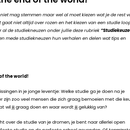
niet mag stemmen maar wel al moet kiezen wat je de rest 
t gaat niet altijd over rozen en het kiezen van een studie loo
or al de studiekneuzen onder jullie deze rubriek
“Studiekeuze
ellen mede studiekneuzen hun verhalen en delen wat tips en
of the world!
issingen in je jonge leventje: Welke studie ga je doen na je
 er zijn zoo veel mensen die zich graag bemoeien met die ke
t wil jij graag doen en waar wordt jij gelukkig van?
ht over de studie van je dromen, je bent naar allerlei open
erfecte studie op de perfecte school gevonden. Of tenminst