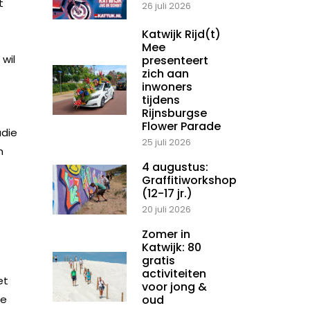
t
26 juli 2026
Katwijk Rijd(t)
Mee
 wil
presenteert
zich aan
inwoners
tijdens
Rijnsburgse
Flower Parade
udie
25 juli 2026
n
4 augustus:
Graffitiworkshop
(12-17 jr.)
20 juli 2026
Zomer in
Katwijk: 80
gratis
activiteiten
et
voor jong &
te
oud