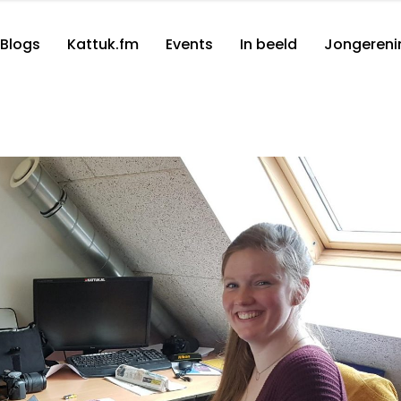
Blogs
Kattuk.fm
Events
In beeld
Jongereni