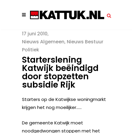
17 juni 2010
Nieuws Algemeen
,
Nieuws Bestuur
Politiek
Starterslening
Katwijk beëindigd
door stopzetten
subsidie Rijk
Starters op de Katwijkse woningmarkt
krijgen het nog moeilijker……
De gemeente Katwijk moet
noodgedwongen stoppen met het