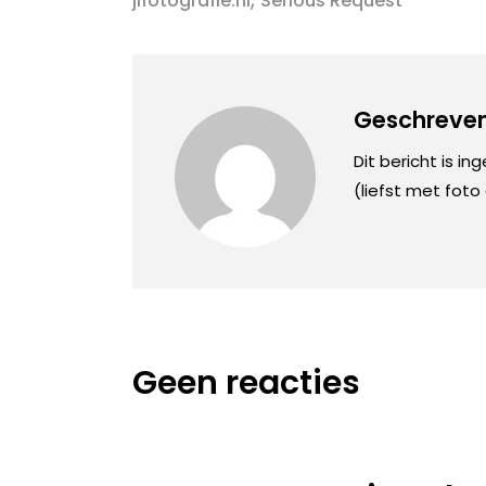
jlfotografie.nl
Serious Request
Geschreven
Dit bericht is in
(liefst met foto
Geen reacties