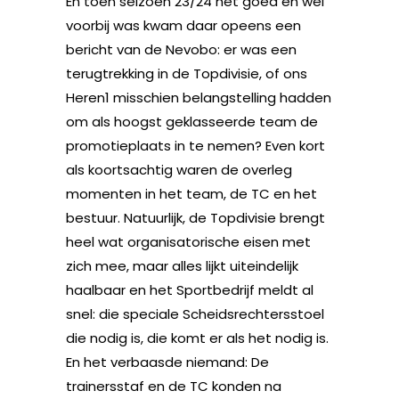
En toen seizoen 23/24 net goed en wel
voorbij was kwam daar opeens een
bericht van de Nevobo: er was een
terugtrekking in de Topdivisie, of ons
Heren1 misschien belangstelling hadden
om als hoogst geklasseerde team de
promotieplaats in te nemen? Even kort
als koortsachtig waren de overleg
momenten in het team, de TC en het
bestuur. Natuurlijk, de Topdivisie brengt
heel wat organisatorische eisen met
zich mee, maar alles lijkt uiteindelijk
haalbaar en het Sportbedrijf meldt al
snel: die speciale Scheidsrechtersstoel
die nodig is, die komt er als het nodig is.
En het verbaasde niemand: De
trainersstaf en de TC konden na