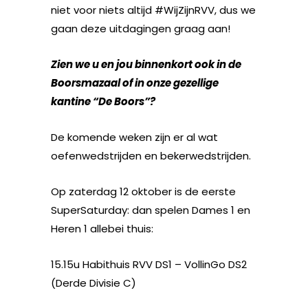
niet voor niets altijd #WijZijnRVV, dus we
gaan deze uitdagingen graag aan!
Zien we u en jou binnenkort ook in de
Boorsmazaal of in onze gezellige
kantine “De Boors”?
De komende weken zijn er al wat
oefenwedstrijden en bekerwedstrijden.
Op zaterdag 12 oktober is de eerste
SuperSaturday: dan spelen Dames 1 en
Heren 1 allebei thuis:
15.15u Habithuis RVV DS1 – VollinGo DS2
(Derde Divisie C)