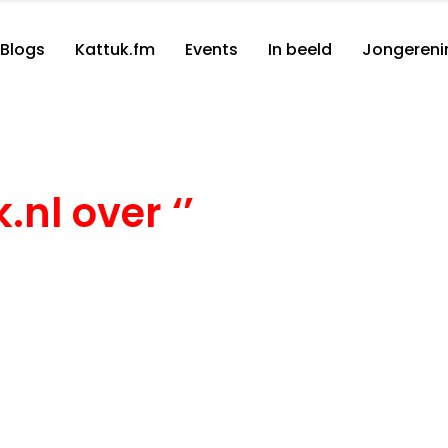
Blogs
Kattuk.fm
Events
In beeld
Jongereni
.nl over ‘’