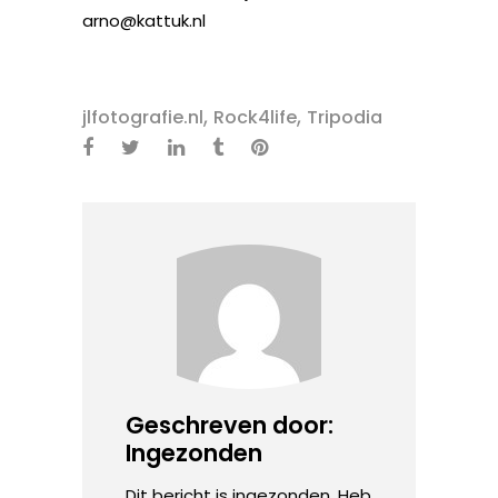
arno@kattuk.nl
,
,
jlfotografie.nl
Rock4life
Tripodia
Geschreven door:
Ingezonden
Dit bericht is ingezonden. Heb