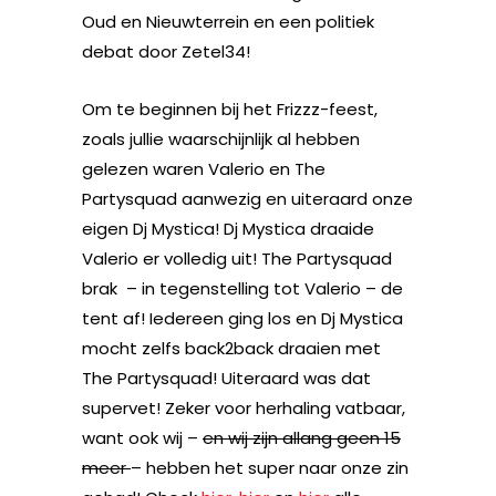
Oud en Nieuwterrein en een politiek
debat door Zetel34!
Om te beginnen bij het Frizzz-feest,
zoals jullie waarschijnlijk al hebben
gelezen waren Valerio en The
Partysquad aanwezig en uiteraard onze
eigen Dj Mystica! Dj Mystica draaide
Valerio er volledig uit! The Partysquad
brak – in tegenstelling tot Valerio – de
tent af! Iedereen ging los en Dj Mystica
mocht zelfs back2back draaien met
The Partysquad! Uiteraard was dat
supervet! Zeker voor herhaling vatbaar,
want ook wij –
en wij zijn allang geen 15
meer
– hebben het super naar onze zin