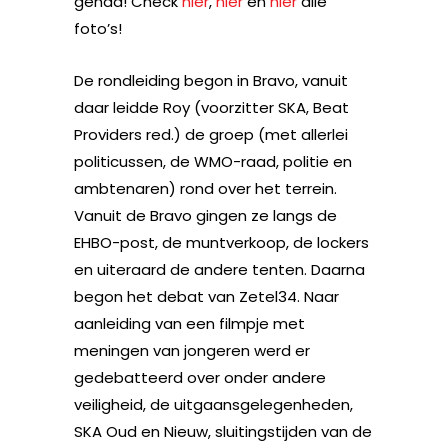
gehad! Check
hier
,
hier
en
hier
alle
foto’s!
De rondleiding begon in Bravo, vanuit
daar leidde Roy (voorzitter SKA, Beat
Providers red.) de groep (met allerlei
politicussen, de WMO-raad, politie en
ambtenaren) rond over het terrein.
Vanuit de Bravo gingen ze langs de
EHBO-post, de muntverkoop, de lockers
en uiteraard de andere tenten. Daarna
begon het debat van Zetel34. Naar
aanleiding van een filmpje met
meningen van jongeren werd er
gedebatteerd over onder andere
veiligheid, de uitgaansgelegenheden,
SKA Oud en Nieuw, sluitingstijden van de