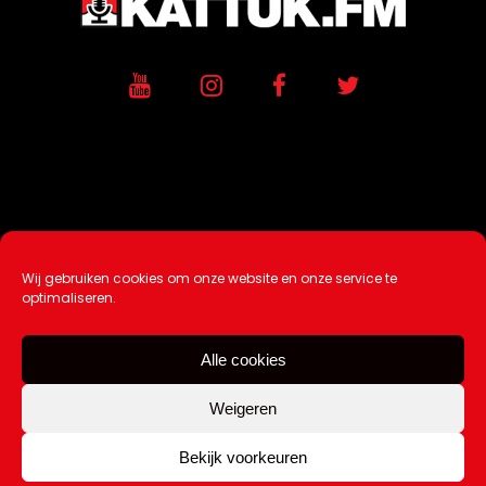
Wij gebruiken cookies om onze website en onze service te
Ontwikkeling / Hosting door
AtSea
optimaliseren.
Design & Medi
a
Alle cookies
Disclaimer |
Over Ons |
Tip de redactie
|
Contact
Weigeren
Bekijk voorkeuren
Copyright Kattuk.nl 2003-2026