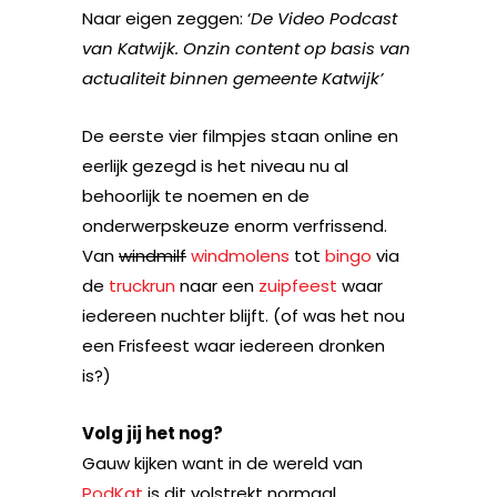
Naar eigen zeggen: ‘
De Video Podcast
van Katwijk. Onzin content op basis van
actualiteit binnen gemeente Katwijk’
De eerste vier filmpjes staan online en
eerlijk gezegd is het niveau nu al
behoorlijk te noemen en de
onderwerpskeuze enorm verfrissend.
Van
windmilf
windmolens
tot
bingo
via
de
truckrun
naar een
zuipfeest
waar
iedereen nuchter blijft. (of was het nou
een Frisfeest waar iedereen dronken
is?)
Volg jij het nog?
Gauw kijken want in de wereld van
PodKat
is dit volstrekt normaal.