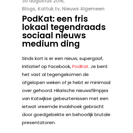
30 augustus 2016
Blogs
,
Kattuk.tv
,
Nieuws Algemeen
PodKat: een fris
lokaal tegendraads
sociaal nieuws
medium ding
Sinds kort is er een nieuw, supergaaf,
initiatief op Facebook,
PodKat
.
Je bent
het vast al tegengekomen de
afgelopen weken of je hebt er minimaal
over gehoord. Hilarische nieuwsfilmpjes
van Katwijkse gebeurtenissen met een
ietwat vreemde invalshoek gebracht
door goedgebekte en behoorlijk brutale
presentatoren.