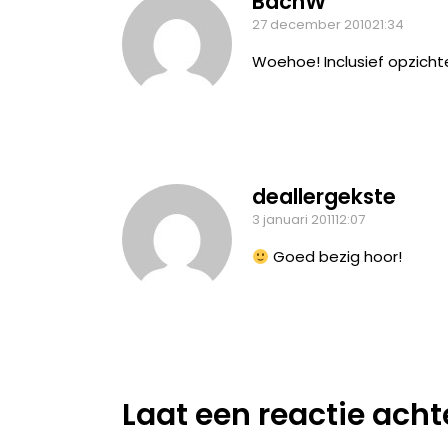
BachW
27 december 201021:34
Woehoe! Inclusief opzicht
deallergekste
3 januari 201112:07
Goed bezig hoor!
Laat een reactie acht