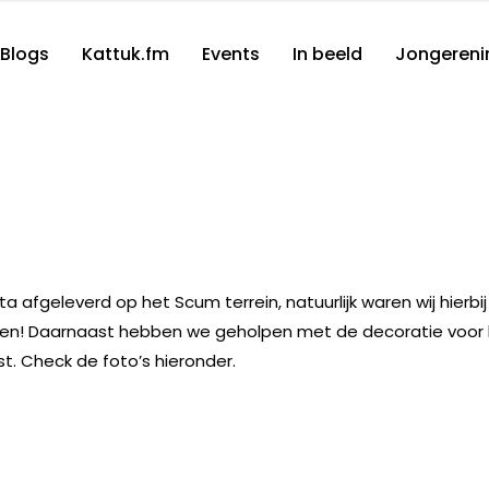
Blogs
Kattuk.fm
Events
In beeld
Jongereni
a afgeleverd op het Scum terrein, natuurlijk waren wij hierbij
en! Daarnaast hebben we geholpen met de decoratie voor
t. Check de foto’s hieronder.