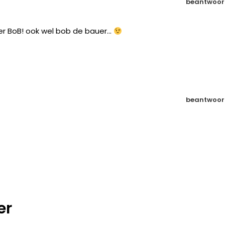
beantwoor
er BoB! ook wel bob de bauer…
beantwoor
er