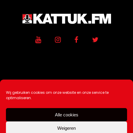
Wij gebruiken cookies om onze website en onze service te
Ontwikkeling / Hosting door
AtSea
optimaliseren.
Design & Medi
a
Alle cookies
Disclaimer |
Over Ons |
Tip de redactie
|
Contact
Weigeren