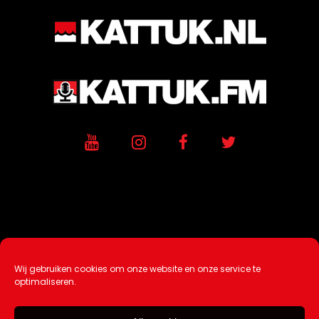
Wij gebruiken cookies om onze website en onze service te
Ontwikkeling / Hosting door
AtSea
optimaliseren.
Design & Medi
a