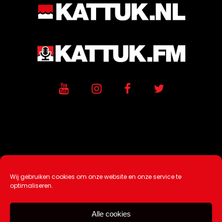
Wij gebruiken cookies om onze website en onze service te
Ontwikkeling / Hosting door
AtSea
optimaliseren.
Design & Medi
a
Alle cookies
Disclaimer |
Over Ons |
Tip de redactie
|