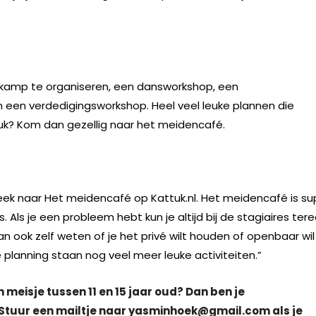
tkamp te organiseren, een dansworkshop, een
 een verdedigingsworkshop. Heel veel leuke plannen die
leuk? Kom dan gezellig naar het meidencafé.
e week naar Het meidencafé op Kattuk.nl. Het meidencafé is su
. Als je een probleem hebt kun je altijd bij de stagiaires tere
an ook zelf weten of je het privé wilt houden of openbaar wil
e planning staan nog veel meer leuke activiteiten.”
 meisje tussen 11 en 15 jaar oud? Dan ben je
tuur een mailtje naar yasminhoek@gmail.com als je