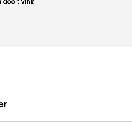
 door: Vink
er