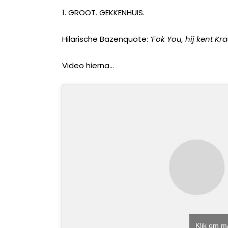
1. GROOT. GEKKENHUIS.
Hilarische Bazenquote:
‘Fok You, hij kent Kr
Video hierna…
Klik om m