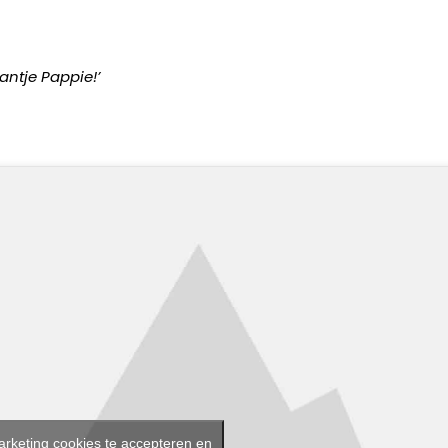
aantje Pappie!’
arketing cookies te accepteren en