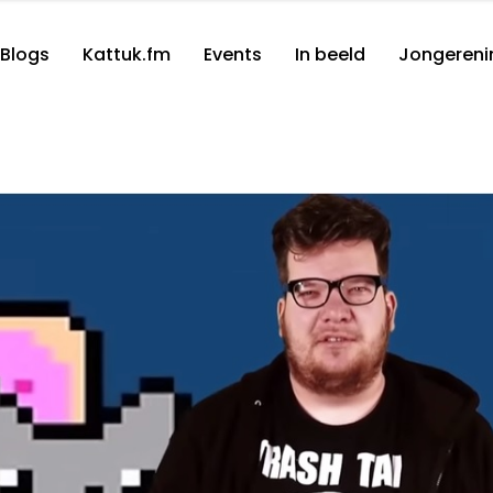
Blogs
Kattuk.fm
Events
In beeld
Jongereni